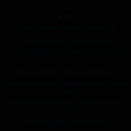
热门文章
湖人vs国王比赛视频直播：巅峰对决，谁能笑到最后？
白巧克力退役后的传奇比赛：篮球艺术的永恒传承
17足球世界杯预选赛激战正酣：亚洲区黑马崛起与欧洲豪强的生死
对决
2014世界杯金童奖得主：詹姆斯·罗德里格斯的传奇崛起
阿根廷世界杯落选阵容揭秘：这些球星为何无缘卡塔尔？背后原因
令人唏嘘
2017年田径世锦赛男子100米巅峰对决：博尔特退役之战与科尔曼
的崛起
世界杯单场专家竞彩推荐：精准分析助你赢取大奖