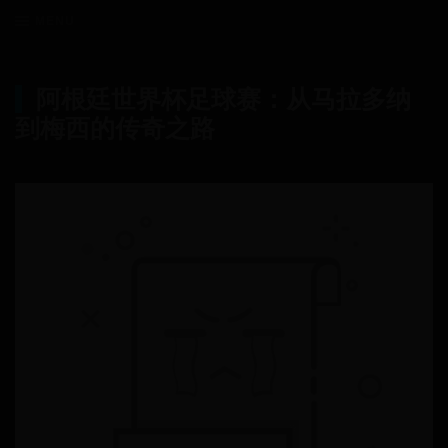
MENU
阿根廷世界杯足球赛：从马拉多纳
到梅西的传奇之路