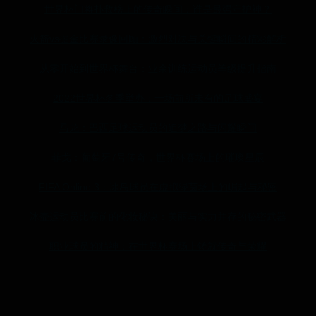
世界杯门将扑救榜上的传奇瞬间：谁是最强守护神？
火箭vs掘金比赛录像回顾：激烈对决与关键瞬间的精彩解析
从零开始到世界杯舞台：业余训练运动员等级提升指南
2022世界杯冬季举办：一场前所未有的足球盛宴
马龙：巴西足球运动员的追梦之路与闪耀瞬间
菲戈：葡萄牙7号传奇，世界杯赛场上的璀璨星辰
FIFA Online 3：冰岛球员在虚拟绿茵场上的崛起与秘密
冰壶运动员比赛前的化妆秘诀：美丽与实力并存的秘密武器
职业球员的精神：在世界杯赛场上铸就传奇与荣耀