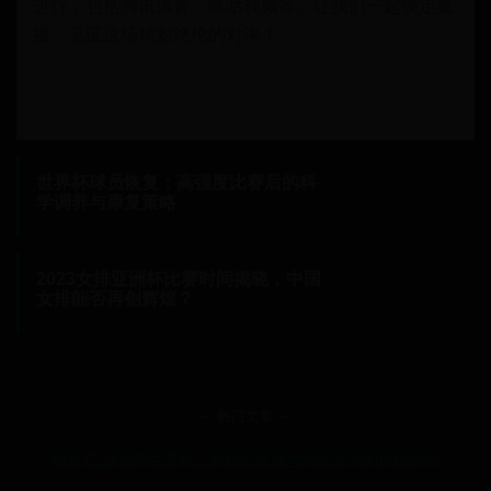
进行，包括腾讯体育、咪咕视频等。让我们一起锁定直
播，见证这场精彩绝伦的对决！
世界杯球员恢复：高强度比赛后的科
学调养与康复策略
2023女排亚洲杯比赛时间揭晓，中国
女排能否再创辉煌？
热门文章
杨晨在2002年世界杯上的精彩表现与中国足球的辉煌瞬间