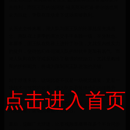
击胜利，而国王队的德阿隆·福克斯和巴迪·希尔德也将
全力以赴，争取在主场拿下这场关键胜利。
从历史交锋来看，湖人队与国王队的比赛总是充满悬
念。两队在上赛季的两次交手中各胜一场，平分秋色。
本赛季，国王队在阵容上进行了补强，尤其是内线实力
的提升，使得他们在与湖人队的对抗中更加有底气。而
湖人队则在防守端展现出了极强的统治力，尤其是戴维
斯的护框能力，将成为限制国王队进攻的关键。
对于球迷来说，这场比赛不仅是一场视觉盛宴，更是一
场战术与智慧的较量。湖人队能否延续他们的连胜势
点击进入首页
头？国王队又能否在主场捍卫尊严？一切答案都将在今
晚揭晓。无论你是湖人队的忠实粉丝，还是国王队的铁
杆支持者，这场比赛都不容错过。
最后，提醒广大球迷，比赛视频直播将在多个平台同步