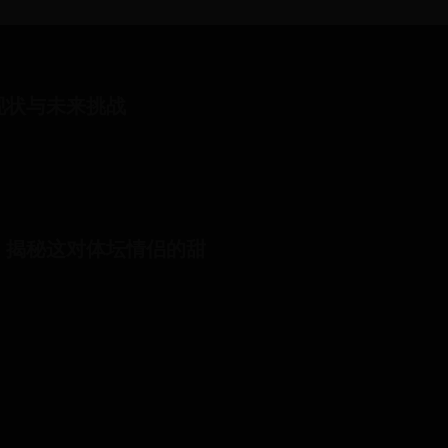
现状与未来挑战
！揭秘这对体坛情侣的甜