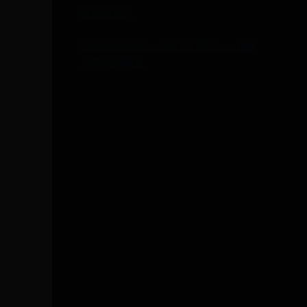
球迷热议！
冰岛球员球服：从设计到赛场，小国
大梦想的象征