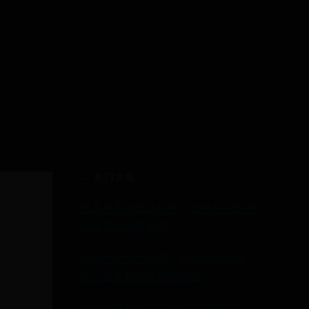
热门文章
世界杯高水低水解析：如何利用赔率
变化把握比赛走向
中国女足憾负丹麦：补时阶段遭绝
杀，世界杯出线形势严峻