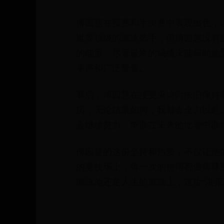
傅园慧在预赛和半决赛中表现出色，
世界顶级的游泳选手，但傅园慧没有
的能量。尽管最终的成绩未能帮助她
掌声和广泛赞誉。
赛后，傅园慧在接受采访时依旧保持
历，无论结果如何，我都会全力以赴
会继续努力，争取在未来的比赛中取
傅园慧的这份坚持和热爱，不仅让她
的竞技场上，每一次的拼搏都值得尊
游泳池还是人生的道路上，这位“洪荒