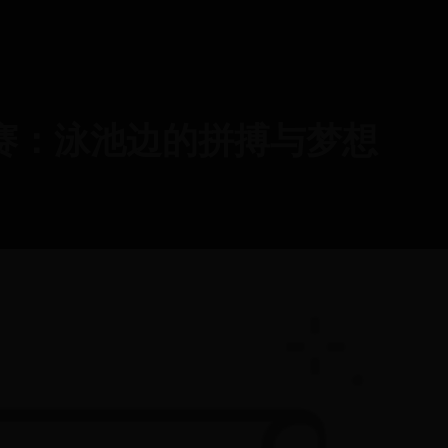
赛：泳池边的拼搏与梦想