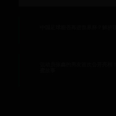
中国足球能否再进世界杯？解析
运动员张鑫的男友首次公开亮相
蜜故事