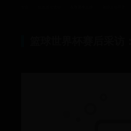
首页
狂欢派对活动
夜晚赛事直播
激情互动环节
篮球世界杯赛后采访