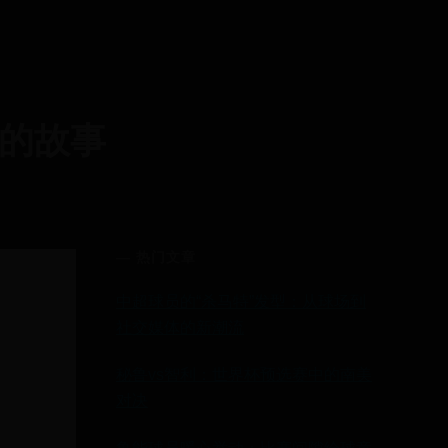
的故事
热门文章
中超球员的“杀马特”发型：从球场到
社交媒体的新潮流
秘鲁vs智利：世界杯预选赛中的南美
对决