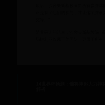
最后，沙舍夫斯基教练向所有参赛球
正是有了他们的参与，才让这项赛事
交锋。"
随着采访的结束，沙舍夫斯基教练与
场胜利不仅属于美国队，更属于所有
14世界杯预测：谁将捧起大力神
解析