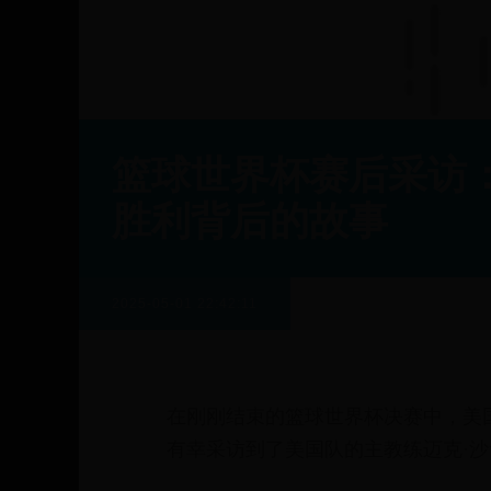
篮球世界杯赛后采访
胜利背后的故事
2025-05-01 22:42:11
在刚刚结束的篮球世界杯决赛中，美国
有幸采访到了美国队的主教练迈克·