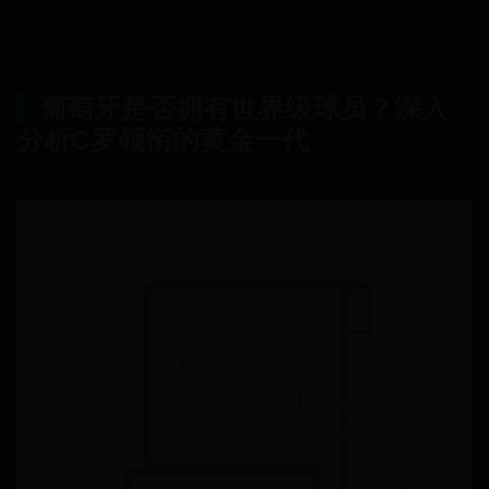
MENU
葡萄牙是否拥有世界级球员？深入
分析C罗领衔的黄金一代