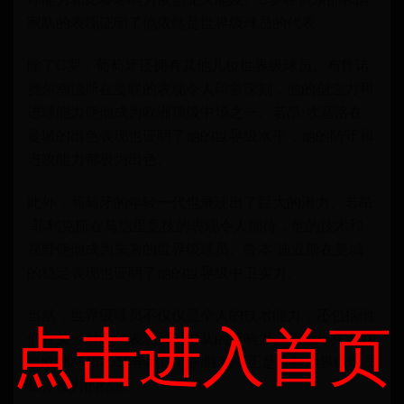
家队的表现证明了他依然是世界级球员的代表。
除了C罗，葡萄牙还拥有其他几位世界级球员。布鲁诺·
费尔南德斯在曼联的表现令人印象深刻，他的创造力和
进球能力使他成为欧洲顶级中场之一。若昂·坎塞洛在
曼城的出色表现也证明了他的世界级水平，他的防守和
进攻能力都极为出色。
此外，葡萄牙的年轻一代也展现出了巨大的潜力。若昂
·菲利克斯在马德里竞技的表现令人期待，他的技术和
视野使他成为未来的世界级球员。鲁本·迪亚斯在曼城
的稳定表现也证明了他的世界级中卫实力。
当然，世界级球员不仅仅是个人的技术能力，还包括他
点击进入首页
们在关键时刻的表现和对球队的影响力。葡萄牙在2016
年欧洲杯和2019年欧国联的胜利，正是这些世界级球员
集体发力的结果。