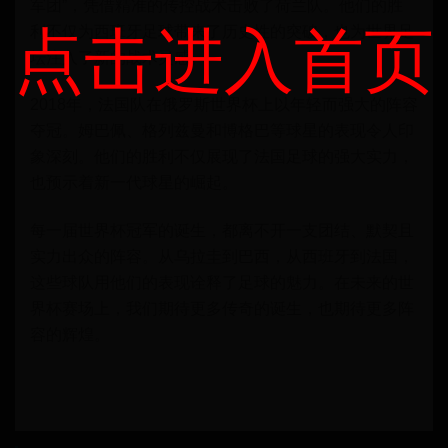
军团”，凭借精准的传控战术击败了荷兰队。他们的胜
点击进入首页
利不仅为西班牙足球带来了历史性的突破，也为世界足
坛注入了新的战术灵感。
2018年，法国队在俄罗斯世界杯上以年轻而强大的阵容
夺冠。姆巴佩、格列兹曼和博格巴等球星的表现令人印
象深刻。他们的胜利不仅展现了法国足球的强大实力，
也预示着新一代球星的崛起。
每一届世界杯冠军的诞生，都离不开一支团结、默契且
实力出众的阵容。从乌拉圭到巴西，从西班牙到法国，
这些球队用他们的表现诠释了足球的魅力。在未来的世
界杯赛场上，我们期待更多传奇的诞生，也期待更多阵
容的辉煌。