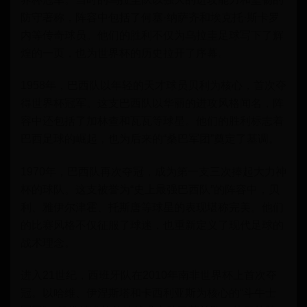
防守著称，阵容中包括了何塞·纳萨齐和埃克托·斯卡罗
内等传奇球员。他们的胜利不仅为乌拉圭足球写下了辉
煌的一页，也为世界杯的历史拉开了序幕。
1958年，巴西队以年轻的天才球员贝利为核心，首次夺
得世界杯冠军。这支巴西队以华丽的进攻风格闻名，阵
容中还包括了加林查和瓦瓦等球星。他们的胜利标志着
巴西足球的崛起，也为后来的“桑巴军团”奠定了基调。
1970年，巴西队再次夺冠，成为第一支三次捧起大力神
杯的球队。这支被誉为“史上最强巴西队”的阵容中，贝
利、雅伊尔津霍、托斯唐等球星的表现堪称完美。他们
的比赛风格不仅征服了球迷，也重新定义了现代足球的
战术理念。
进入21世纪，西班牙队在2010年南非世界杯上首次夺
冠。以哈维、伊涅斯塔和卡西利亚斯为核心的“斗牛士