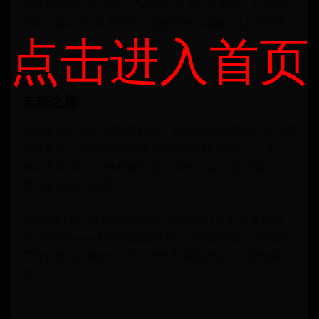
都承载着他们的梦想。”或许正是这种使命感，让他在
对阵法国队的1/4决赛中，顶着39度高烧打满120分钟。
点击进入首页
未来之路
尽管曼城已报价8000万欧元，科尔斯却透露想先回国建
足球学校。“没有那些在街头教我踢球的叔叔们，就没
有今天的我。”这种超越年龄的成熟，或许正是新一代
球员最动人的特质。
当终场哨响，无论结果如何，科尔斯总会面向看台做
出“W”手势——那是他逝去妹妹名字的首字母。在这个
商业化至上的时代，有人依然用最纯粹的方式爱着足
球。