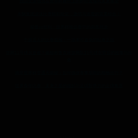
我国女运动员在世界杯舞台上的辉煌表现与未来展望
本钢集团游泳比赛精彩纷呈，激情与速度的完美结合！
秘鲁vs智利：世界杯预选赛中的南美对决
中超丢人的比赛视频：一场本可避免的耻辱之战
篮网11号球员是谁？揭秘布鲁克林篮网队11号球衣背后的故事与传
奇
南非世界杯交通大揭秘：如何确保赛事期间的顺畅出行？
世界青年比赛：未来之星的崛起与足球新势力的全球角逐
友情链接：