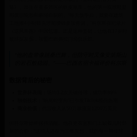
翁》。出生在基多郊区的铁皮屋里，他的第一双球鞋是
用废旧轮胎和麻绳自制的。“每天放学后，我要在建筑
工地搬4小时砖头才能攒钱参加青训，”科尔斯在纪录片
《逆风奔跑》中回忆道。正是这种坚韧，让他在17岁时
被球探发掘，加盟巴西弗拉门戈俱乐部。
“他的盘带像跳桑巴舞，但防守时又像安第斯山
的岩石般稳固。”——巴西名宿卡福评价科尔斯
数据背后的秘密
世界杯表现：
场均3.2次关键传球，成功率89%
独创技术：
“响尾蛇变向”已引发TikTok模仿热潮
商业价值：
代言收入从50万暴涨至1200万美元
但科尔斯始终保持清醒。他在更衣室柜门上贴着儿时邻
居的合影：“这些人还在为三餐发愁，我的每一脚传球